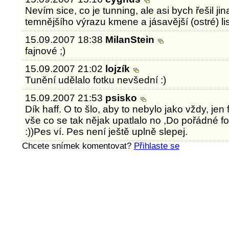
Nevím sice, co je tunning, ale asi bych řešil ji
temnějšího výrazu kmene a jásavější (ostré) lis
15.09.2007 18:38
MilanStein
fajnové ;)
15.09.2007 21:02
lojzík
Tunění udělalo fotku nevšední :)
15.09.2007 21:53
psisko
Dík haff. O to šlo, aby to nebylo jako vždy, jen f
vše co se tak nějak upatlalo no ,Do pořádné f
:))Pes ví. Pes není ještě uplně slepej.
Chcete snímek komentovat?
Přihlaste se