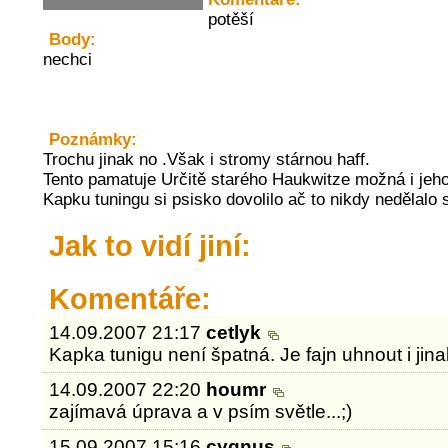
potěší
Body:
nechci
Poznámky:
Trochu jinak no .Však i stromy stárnou haff.
Tento pamatuje Určitě starého Haukwitze možná i jeho
Kapku tuningu si psisko dovolilo ač to nikdy nedělalo 
Jak to vidí jiní:
Komentáře:
14.09.2007 21:17
cetlyk
Kapka tunigu není špatná. Je fajn uhnout i jin
14.09.2007 22:20
houmr
zajímavá úprava a v psím světle...;)
15.09.2007 15:16
cygnus