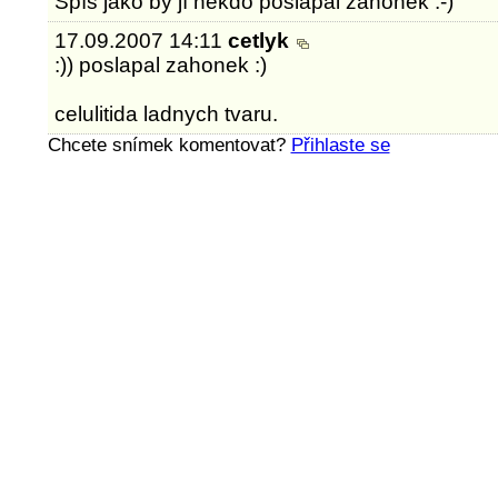
Spíš jako by jí někdo pošlapal záhonek :-)
17.09.2007 14:11
cetlyk
:)) poslapal zahonek :)
celulitida ladnych tvaru.
Chcete snímek komentovat?
Přihlaste se