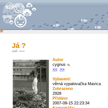
Já ?
stáří
<<
>>
Autor
cygnus
<<
>>
Vybavení:
věrná vypalovačka Mavica
Zobrazeno
2928
Přidáno
2007-09-15 22:23:34
Komentáře: