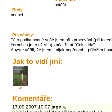
potěší
Body:
nechci
Poznámky:
Této podivuhodné soše jsem při zpracování (při focen
černobilu je to už síla) začal říkat "Celulitida".
Abyste věřili, že jsem ji nijak nepřetvořil, přiložím i ba
Jak to vidí jiní:
Komentáře:
17.09.2007 10:07
jape