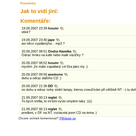
Poznámky:
Jak to vidí jiní:
Komentáře:
19.09.2007 23:39
houmr
otisk?
19.09.2007 23:40
jape
asi něco vypálenýho... mp3 ?
20.09.2007 08:51
Ondra Havelka
Odraz hrnku na kafe nebo malé vázičky ?
20.09.2007 08:52
houmr
myslím ,že máte zapatlaný cd-čka jako my ;)
20.09.2007 09:56
anemone
duhu a odraz dalšího CD :)
20.09.2007 21:36
DD
no duhu a odraz nohy stolní lampy, kterou zneužívám při většině NT :-) tu d
21.09.2007 00:13
reglet
To bych trefila, to mi loni vyslo omylem taky :))))
21.09.2007 00:13
reglet
predloni, v DF na NT, roztacela jsem CD na tema :)
Chcete snímek komentovat?
Přihlaste se