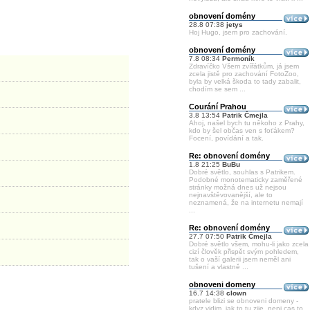
obnovení domény
28.8 07:38
jetys
Hoj Hugo, jsem pro zachování.
obnovení domény
7.8 08:34
Permoník
Zdravíčko Všem zvířátkům, já jsem
zcela jistě pro zachování FotoZoo,
byla by velká škoda to tady zabalit,
chodím se sem ...
Courání Prahou
3.8 13:54
Patrik Čmejla
Ahoj, našel bych tu někoho z Prahy,
kdo by šel občas ven s foťákem?
Focení, povídání a tak.
Re: obnovení domény
1.8 21:25
BuBu
Dobré světlo, souhlas s Patrikem.
Podobné monotematicky zaměřené
stránky možná dnes už nejsou
nejnavštěvovanější, ale to
neznamená, že na internetu nemají
...
Re: obnovení domény
27.7 07:50
Patrik Čmejla
Dobré světlo všem, mohu-li jako zcela
cizí člověk přispět svým pohledem,
tak o vaší galerii jsem neměl ani
tušení a vlastně ...
obnoveni domeny
16.7 14:38
clown
pratele blizi se obnoveni domeny -
kdyz vidim, jak to tu zije, neni cas to