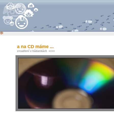
a na CD máme ...
zrcadlení v hádankách
<<
>>