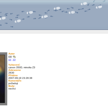
Autor
DD
<<
>>
Vybavení:
canon 350D, minolta Z3
Zobrazeno
2630
Přidáno
2007-09-19 23:28:38
Komentáře:
požaduji
Body:
nechci