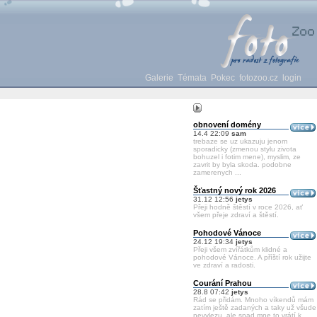
Galerie
Témata
Pokec
fotozoo.cz
login
obnovení domény
14.4 22:09
sam
trebaze se uz ukazuju jenom
sporadicky (zmenou stylu zivota
bohuzel i fotim mene), myslim, ze
zavrit by byla skoda. podobne
zamerenych ...
Šťastný nový rok 2026
31.12 12:56
jetys
Přeji hodně štěstí v roce 2026, ať
všem přeje zdraví a štěstí.
Pohodové Vánoce
24.12 19:34
jetys
Přeji všem zvířátkům klidné a
pohodové Vánoce. A příští rok užijte
ve zdraví a radosti.
Courání Prahou
28.8 07:42
jetys
Rád se přidám. Mnoho víkendů mám
zatím ještě zadaných a taky už všude
nevylezu, ale snad mne to vrátí k ...