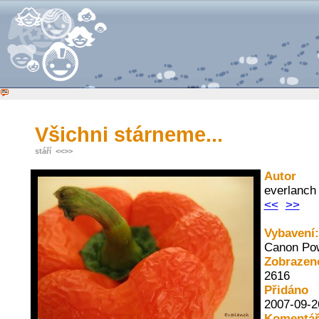
Všichni stárneme...
stáří
<<
>>
Autor
everlanc
<<
>>
Vybavení:
Canon Po
Zobrazen
2616
Přidáno
2007-09-2
Komentář