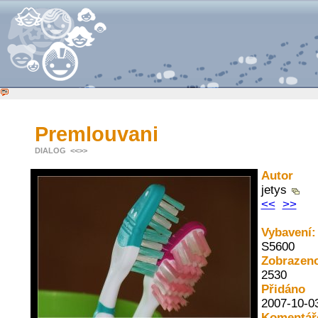
Premlouvani
DIALOG
<<
>>
Autor
jetys
<<
>>
Vybavení:
S5600
Zobrazen
2530
Přidáno
2007-10-0
Komentář