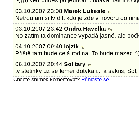
:-))))) keď budeš po jednom pridávať tak ti to v
03.10.2007 23:08
Marek Lukesle
Netroufám si tvrdit, kdo je zde v hovoru dominan
03.10.2007 23:42
Ondra Havelka
No zatím ta dominance vypadá jasně, ale počkejt
04.10.2007 09:40
lojzík
Příště tam bude celá rodina. To bude mazec :))
06.10.2007 20:44
Solitary
ty štětinky už se téměř dotýkají... a sakriš, 
Chcete snímek komentovat?
Přihlaste se