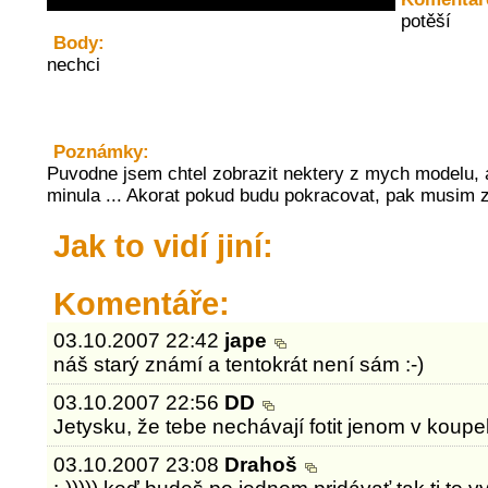
potěší
Body:
nechci
Poznámky:
Puvodne jsem chtel zobrazit nektery z mych modelu, 
minula ... Akorat pokud budu pokracovat, pak musim za
Jak to vidí jiní:
Komentáře:
03.10.2007 22:42
jape
náš starý známí a tentokrát není sám :-)
03.10.2007 22:56
DD
Jetysku, že tebe nechávají fotit jenom v koupel
03.10.2007 23:08
Drahoš