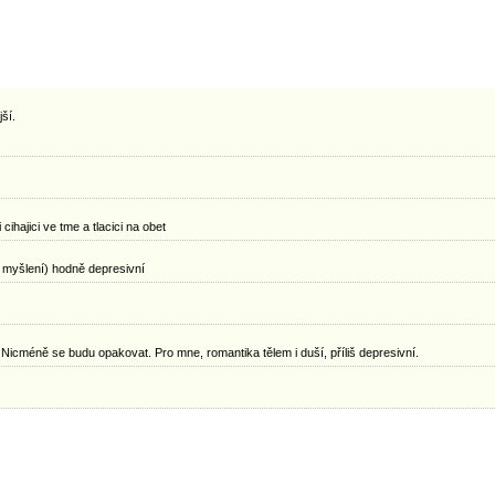
ší.
ihajici ve tme a tlacici na obet
 myšlení) hodně depresivní
 Nicméně se budu opakovat. Pro mne, romantika tělem i duší, příliš depresivní.