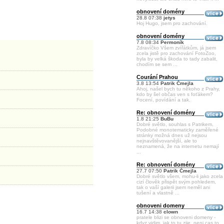
obnovení domény
28.8 07:38
jetys
Hoj Hugo, jsem pro zachování.
obnovení domény
7.8 08:34
Permoník
Zdravíčko Všem zvířátkům, já jsem
zcela jistě pro zachování FotoZoo,
byla by velká škoda to tady zabalit,
chodím se sem ...
Courání Prahou
3.8 13:54
Patrik Čmejla
Ahoj, našel bych tu někoho z Prahy,
kdo by šel občas ven s foťákem?
Focení, povídání a tak.
Re: obnovení domény
1.8 21:25
BuBu
Dobré světlo, souhlas s Patrikem.
Podobné monotematicky zaměřené
stránky možná dnes už nejsou
nejnavštěvovanější, ale to
neznamená, že na internetu nemají
...
Re: obnovení domény
27.7 07:50
Patrik Čmejla
Dobré světlo všem, mohu-li jako zcela
cizí člověk přispět svým pohledem,
tak o vaší galerii jsem neměl ani
tušení a vlastně ...
obnoveni domeny
16.7 14:38
clown
pratele blizi se obnoveni domeny -
kdyz vidim, jak to tu zije, neni cas to