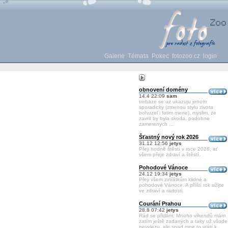
Galerie
Témata
Pokec
fotozoo.cz
login
obnovení domény
14.4 22:09
sam
trebaze se uz ukazuju jenom
sporadicky (zmenou stylu zivota
bohuzel i fotim mene), myslim, ze
zavrit by byla skoda. podobne
zamerenych ...
Šťastný nový rok 2026
31.12 12:56
jetys
Přeji hodně štěstí v roce 2026, ať
všem přeje zdraví a štěstí.
Pohodové Vánoce
24.12 19:34
jetys
Přeji všem zvířátkům klidné a
pohodové Vánoce. A příští rok užijte
ve zdraví a radosti.
Courání Prahou
28.8 07:42
jetys
Rád se přidám. Mnoho víkendů mám
zatím ještě zadaných a taky už všude
nevylezu, ale snad mne to vrátí k ...