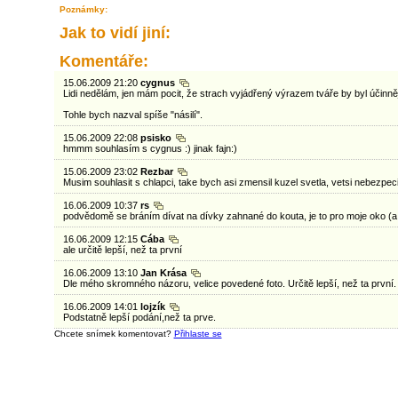
Poznámky:
Jak to vidí jiní:
Komentáře:
15.06.2009 21:20
cygnus
Lidi nedělám, jen mám pocit, že strach vyjádřený výrazem tváře by byl účinněj
Tohle bych nazval spíše "násilí".
15.06.2009 22:08
psisko
hmmm souhlasím s cygnus :) jinak fajn:)
15.06.2009 23:02
Rezbar
Musim souhlasit s chlapci, take bych asi zmensil kuzel svetla, vetsi nebezpeci c
16.06.2009 10:37
rs
podvědomě se bráním dívat na dívky zahnané do kouta, je to pro moje oko (a
16.06.2009 12:15
Cába
ale určitě lepší, než ta první
16.06.2009 13:10
Jan Krása
Dle mého skromného názoru, velice povedené foto. Určitě lepší, než ta první.
16.06.2009 14:01
lojzík
Podstatně lepší podání,než ta prve.
Chcete snímek komentovat?
Přihlaste se