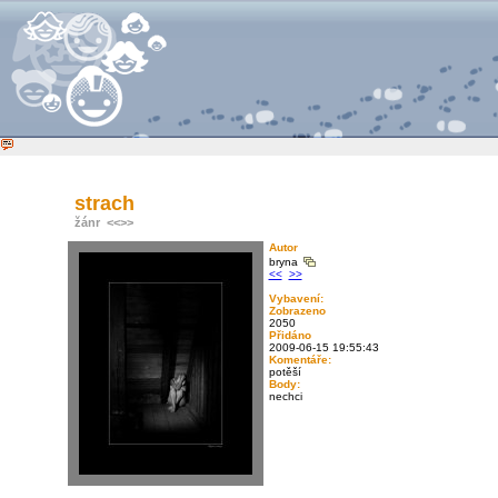
strach
žánr
<<
>>
Autor
bryna
<<
>>
Vybavení:
Zobrazeno
2050
Přidáno
2009-06-15 19:55:43
Komentáře:
potěší
Body:
nechci