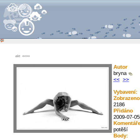
akt
<<
>>
Autor
bryna
<<
>>
Vybavení:
Zobrazeno
2186
Přidáno
2009-07-05
Komentáře
potěší
Body: