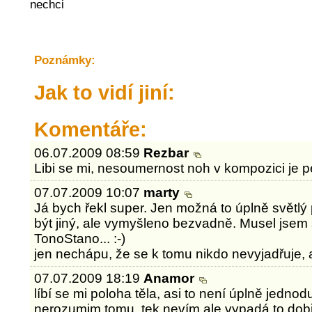
nechci
Poznámky:
Jak to vidí jiní:
Komentáře:
06.07.2009 08:59
Rezbar
Libi se mi, nesoumernost noh v kompozici je
07.07.2009 10:07
marty
Já bych řekl super. Jen možná to úplně světlý 
být jiný, ale vymyšleno bezvadně. Musel jsem 
TonoStano... :-)
jen nechápu, že se k tomu nikdo nevyjadřuje, a
07.07.2009 18:19
Anamor
líbí se mi poloha těla, asi to není úplně jedn
nerozumim tomu, tek nevím ale vypadá to dobř