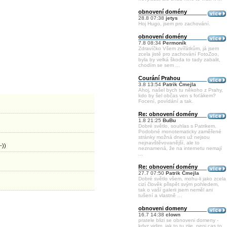
obnovení domény
28.8 07:38
jetys
Hoj Hugo, jsem pro zachování.
obnovení domény
7.8 08:34
Permoník
Zdravíčko Všem zvířátkům, já jsem
zcela jistě pro zachování FotoZoo,
byla by velká škoda to tady zabalit,
chodím se sem ...
Courání Prahou
3.8 13:54
Patrik Čmejla
Ahoj, našel bych tu někoho z Prahy,
kdo by šel občas ven s foťákem?
Focení, povídání a tak.
Re: obnovení domény
1.8 21:25
BuBu
Dobré světlo, souhlas s Patrikem.
Podobné monotematicky zaměřené
stránky možná dnes už nejsou
nejnavštěvovanější, ale to
-))
neznamená, že na internetu nemají
...
Re: obnovení domény
27.7 07:50
Patrik Čmejla
Dobré světlo všem, mohu-li jako zcela
cizí člověk přispět svým pohledem,
tak o vaší galerii jsem neměl ani
tušení a vlastně ...
obnoveni domeny
16.7 14:38
clown
pratele blizi se obnoveni domeny -
kdyz vidim, jak to tu zije, neni cas to