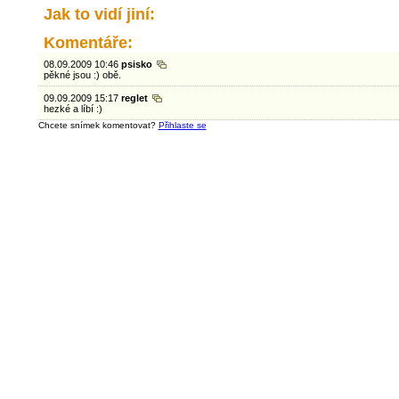
Jak to vidí jiní:
Komentáře:
08.09.2009 10:46
psisko
pěkné jsou :) obě.
09.09.2009 15:17
reglet
hezké a líbí :)
Chcete snímek komentovat?
Přihlaste se