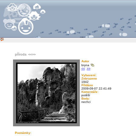
příroda
<<
>>
Autor
bryna
<<
>>
Vybavení:
Zobrazeno
1942
Přidáno
2009-09-07 22:41:49
Komentáře:
potěší
Body:
nechci
Poznámky: