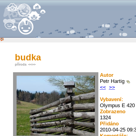
budka
příroda
<<
>>
Autor
Petr Hartig
<<
>>
Vybavení:
Olympus E 420
Zobrazeno
1324
Přidáno
2010-04-25 09:
Komentáře: