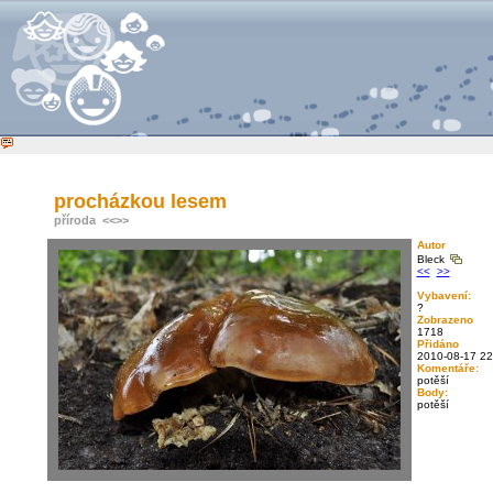
procházkou lesem
příroda
<<
>>
Autor
Bleck
<<
>>
Vybavení:
?
Zobrazeno
1718
Přidáno
2010-08-17 22
Komentáře:
potěší
Body:
potěší