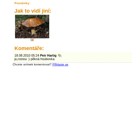
Poznámky:
Jak to vidí jiní:
Komentáře:
18.08.2010 05:24
Petr Hartig
jo,rostou :) pěkná houbovka
Chcete snímek komentovat?
Přihlaste se