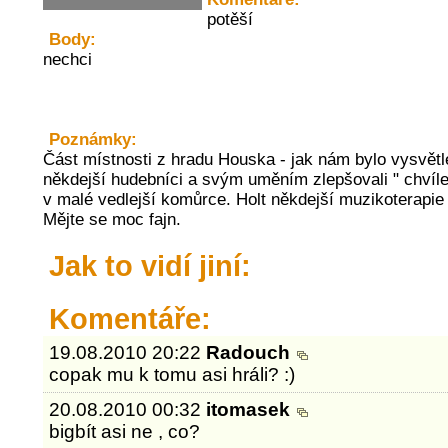
potěší
Body:
nechci
Poznámky:
Část místnosti z hradu Houska - jak nám bylo vysvětle
někdejší hudebníci a svým uměním zlepšovali " chvíle " 
v malé vedlejší komůrce. Holt někdejší muzikoterapie 
Mějte se moc fajn.
Jak to vidí jiní:
Komentáře:
19.08.2010 20:22
Radouch
copak mu k tomu asi hráli? :)
20.08.2010 00:32
itomasek
bigbít asi ne , co?