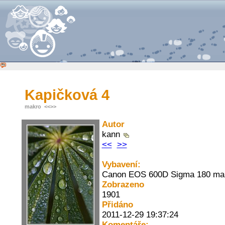
Kapičková 4
makro
<<
>>
Autor
kann
<<
>>
Vybavení:
Canon EOS 600D Sigma 180 ma
Zobrazeno
1901
Přidáno
2011-12-29 19:37:24
Komentáře: