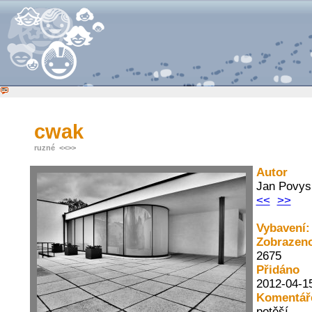
cwak
ruzné
<<
>>
Autor
Jan Povys
<<
>>
Vybavení:
Zobrazen
2675
Přidáno
2012-04-1
Komentář
potěší