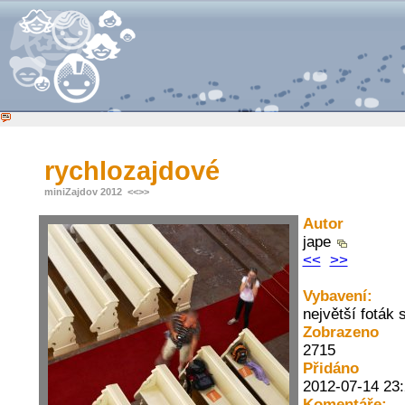
rychlozajdové
miniZajdov 2012
<<
>>
Autor
jape
<<
>>
Vybavení:
největší foták
Zobrazeno
2715
Přidáno
2012-07-14 23:
Komentáře: