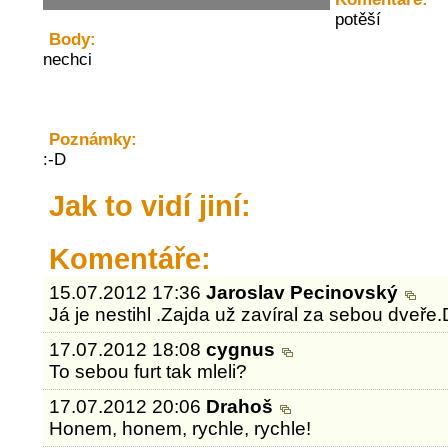
potěší
Body:
nechci
Poznámky:
:-D
Jak to vidí jiní:
Komentáře:
15.07.2012 17:36
Jaroslav Pecinovský
Já je nestihl .Zajda už zavíral za sebou dveře.D
17.07.2012 18:08
cygnus
To sebou furt tak mleli?
17.07.2012 20:06
Drahoš
Honem, honem, rychle, rychle!