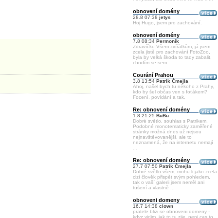
obnovení domény
28.8 07:38
jetys
Hoj Hugo, jsem pro zachování.
obnovení domény
7.8 08:34
Permoník
Zdravíčko Všem zvířátkům, já jsem
zcela jistě pro zachování FotoZoo,
byla by velká škoda to tady zabalit,
chodím se sem ...
Courání Prahou
3.8 13:54
Patrik Čmejla
Ahoj, našel bych tu někoho z Prahy,
kdo by šel občas ven s foťákem?
Focení, povídání a tak.
Re: obnovení domény
1.8 21:25
BuBu
Dobré světlo, souhlas s Patrikem.
Podobné monotematicky zaměřené
stránky možná dnes už nejsou
nejnavštěvovanější, ale to
neznamená, že na internetu nemají
...
Re: obnovení domény
27.7 07:50
Patrik Čmejla
Dobré světlo všem, mohu-li jako zcela
cizí člověk přispět svým pohledem,
tak o vaší galerii jsem neměl ani
tušení a vlastně ...
obnoveni domeny
16.7 14:38
clown
pratele blizi se obnoveni domeny -
kdyz vidim, jak to tu zije, neni cas to