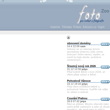
Galerie
Témata
Pokec
fotozoo.cz
login
obnovení domény
14.4 22:09
sam
trebaze se uz ukazuju jenom
sporadicky (zmenou stylu zivota
bohuzel i fotim mene), myslim, ze
zavrit by byla skoda. podobne
zamerenych ...
Šťastný nový rok 2026
31.12 12:56
jetys
Přeji hodně štěstí v roce 2026, ať
všem přeje zdraví a štěstí.
Pohodové Vánoce
24.12 19:34
jetys
Přeji všem zvířátkům klidné a
pohodové Vánoce. A příští rok užijte
ve zdraví a radosti.
Courání Prahou
28.8 07:42
jetys
Rád se přidám. Mnoho víkendů mám
zatím ještě zadaných a taky už všude
nevylezu, ale snad mne to vrátí k ...