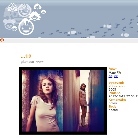
...12
glamour
<<
>>
Autor
Mato
<<
>>
Vybavení:
Zobrazeno
2965
Přidáno
2012-10-17 22:50:1
Komentáře:
potěší
Body:
nechci