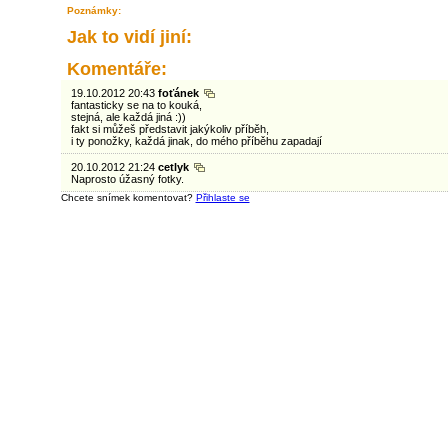
Poznámky:
Jak to vidí jiní:
Komentáře:
19.10.2012 20:43
foťánek
fantasticky se na to kouká,
stejná, ale každá jiná :))
fakt si můžeš představit jakýkoliv příběh,
i ty ponožky, každá jinak, do mého příběhu zapadají
20.10.2012 21:24
cetlyk
Naprosto úžasný fotky.
Chcete snímek komentovat?
Přihlaste se