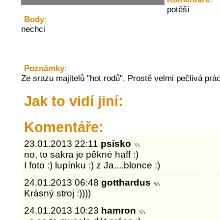
potěší
Body:
nechci
Poznámky:
Ze srazu majitelů "hot rodů". Prostě velmi pečlivá prá
Jak to vidí jiní:
Komentáře:
23.01.2013 22:11
psisko
no, to sakra je pěkné haff :)
I foto :) lupínku :) z Ja....blonce :)
24.01.2013 06:48
gotthardus
Krásný stroj :))))
24.01.2013 10:23
hamron