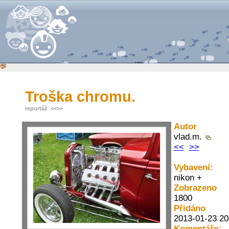
Troška chromu.
reportáž
<<
>>
Autor
vlad.m.
<<
>>
Vybavení:
nikon +
Zobrazeno
1800
Přidáno
2013-01-23 20
Komentáře: