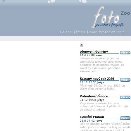
Galerie
Témata
Pokec
fotozoo.cz
login
obnovení domény
14.4 22:09
sam
trebaze se uz ukazuju jenom
sporadicky (zmenou stylu zivota
bohuzel i fotim mene), myslim, ze
zavrit by byla skoda. podobne
zamerenych ...
Šťastný nový rok 2026
31.12 12:56
jetys
Přeji hodně štěstí v roce 2026, ať
všem přeje zdraví a štěstí.
Pohodové Vánoce
24.12 19:34
jetys
Přeji všem zvířátkům klidné a
pohodové Vánoce. A příští rok užijte
ve zdraví a radosti.
Courání Prahou
28.8 07:42
jetys
Rád se přidám. Mnoho víkendů mám
zatím ještě zadaných a taky už všude
nevylezu, ale snad mne to vrátí k ...