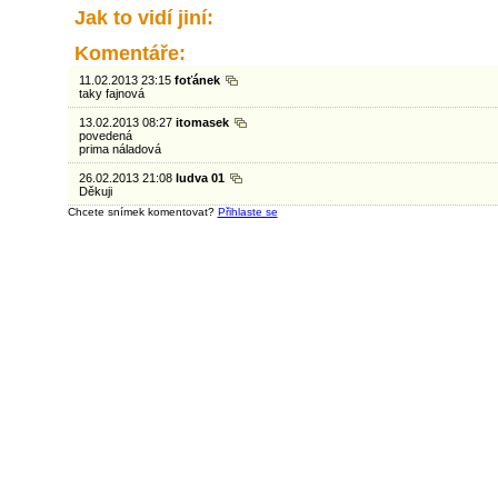
Jak to vidí jiní:
Komentáře:
11.02.2013 23:15
foťánek
taky fajnová
13.02.2013 08:27
itomasek
povedená
prima náladová
26.02.2013 21:08
ludva 01
Děkuji
Chcete snímek komentovat?
Přihlaste se