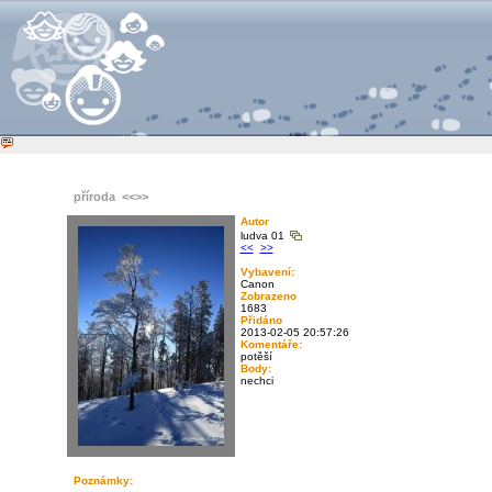
příroda
<<
>>
Autor
ludva 01
<<
>>
Vybavení:
Canon
Zobrazeno
1683
Přidáno
2013-02-05 20:57:26
Komentáře:
potěší
Body:
nechci
Poznámky: