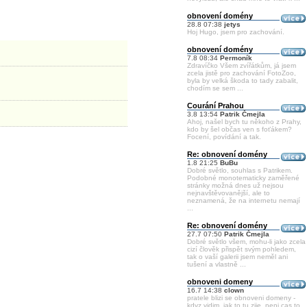
obnovení domény
28.8 07:38
jetys
Hoj Hugo, jsem pro zachování.
obnovení domény
7.8 08:34
Permoník
Zdravíčko Všem zvířátkům, já jsem
zcela jistě pro zachování FotoZoo,
byla by velká škoda to tady zabalit,
chodím se sem ...
Courání Prahou
3.8 13:54
Patrik Čmejla
Ahoj, našel bych tu někoho z Prahy,
kdo by šel občas ven s foťákem?
Focení, povídání a tak.
Re: obnovení domény
1.8 21:25
BuBu
Dobré světlo, souhlas s Patrikem.
Podobné monotematicky zaměřené
stránky možná dnes už nejsou
nejnavštěvovanější, ale to
neznamená, že na internetu nemají
...
Re: obnovení domény
27.7 07:50
Patrik Čmejla
Dobré světlo všem, mohu-li jako zcela
cizí člověk přispět svým pohledem,
tak o vaší galerii jsem neměl ani
tušení a vlastně ...
obnoveni domeny
16.7 14:38
clown
pratele blizi se obnoveni domeny -
kdyz vidim, jak to tu zije, neni cas to