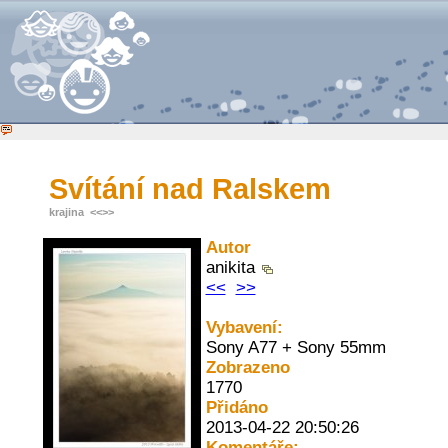
Svítání nad Ralskem
krajina
<<
>>
Autor
anikita
<<
>>
Vybavení:
Sony A77 + Sony 55mm
Zobrazeno
1770
Přidáno
2013-04-22 20:50:26
Komentáře: