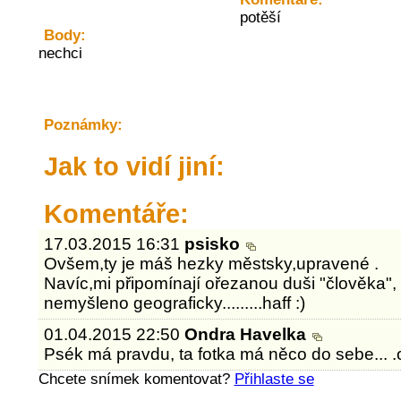
potěší
Body:
nechci
Poznámky:
Jak to vidí jiní:
Komentáře:
17.03.2015 16:31
psisko
Ovšem,ty je máš hezky městsky,upravené .
Navíc,mi připomínají ořezanou duši "člověka", o
nemyšleno geograficky.........haff :)
01.04.2015 22:50
Ondra Havelka
Psék má pravdu, ta fotka má něco do sebe... .
Chcete snímek komentovat?
Přihlaste se