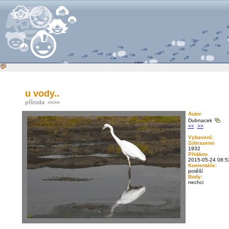
u vody..
příroda
<<
>>
Autor
Dubnacek
<<
>>
Vybavení:
Zobrazeno
1932
Přidáno
2015-05-24 08:5
Komentáře:
potěší
Body:
nechci