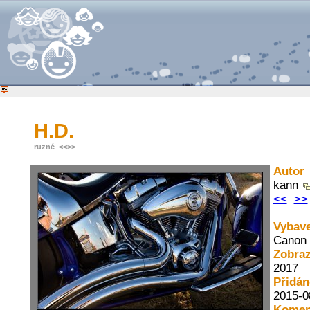
H.D.
ruzné
<<
>>
Autor
kann
<<
>>
Vybave
Canon
Zobra
2017
Přidán
2015-0
Komen