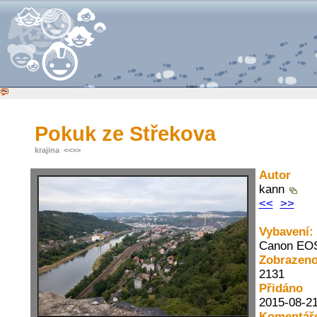
Pokuk ze Střekova
krajina
<<
>>
Autor
kann
<<
>>
Vybavení:
Canon EO
Zobrazen
2131
Přidáno
2015-08-21
Komentář