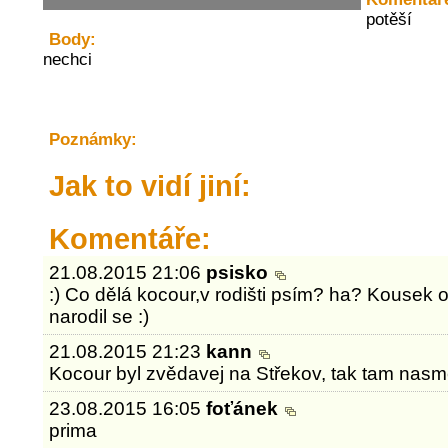
potěší
Body:
nechci
Poznámky:
Jak to vidí jiní:
Komentáře:
21.08.2015 21:06
psisko
:) Co dělá kocour,v rodišti psím? ha? Kousek
narodil se :)
21.08.2015 21:23
kann
Kocour byl zvědavej na Střekov, tak tam nasmě
23.08.2015 16:05
foťánek
prima