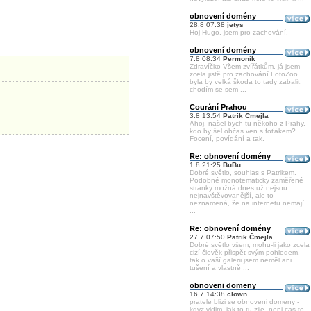
obnovení domény
28.8 07:38
jetys
Hoj Hugo, jsem pro zachování.
obnovení domény
7.8 08:34
Permoník
Zdravíčko Všem zvířátkům, já jsem
zcela jistě pro zachování FotoZoo,
byla by velká škoda to tady zabalit,
chodím se sem ...
Courání Prahou
3.8 13:54
Patrik Čmejla
Ahoj, našel bych tu někoho z Prahy,
kdo by šel občas ven s foťákem?
Focení, povídání a tak.
Re: obnovení domény
1.8 21:25
BuBu
Dobré světlo, souhlas s Patrikem.
Podobné monotematicky zaměřené
stránky možná dnes už nejsou
nejnavštěvovanější, ale to
neznamená, že na internetu nemají
...
Re: obnovení domény
27.7 07:50
Patrik Čmejla
Dobré světlo všem, mohu-li jako zcela
cizí člověk přispět svým pohledem,
tak o vaší galerii jsem neměl ani
tušení a vlastně ...
obnoveni domeny
16.7 14:38
clown
pratele blizi se obnoveni domeny -
kdyz vidim, jak to tu zije, neni cas to