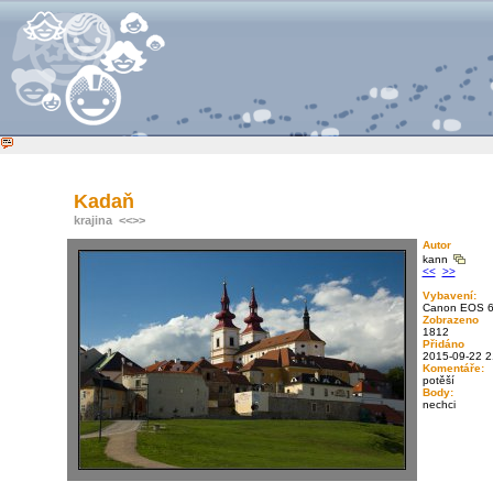
Kadaň
krajina
<<
>>
Autor
kann
<<
>>
Vybavení:
Canon EOS 
Zobrazeno
1812
Přidáno
2015-09-22 2
Komentáře:
potěší
Body:
nechci