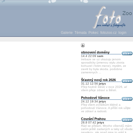
Galerie
Témata
Pokec
fotozoo.cz
login
obnovení domény
14.4 22:09
sam
trebaze se uz ukazuju jenom
sporadicky (zmenou stylu zivota
bohuzel i fotim mene), myslim, ze
zavrit by byla skoda. podobne
zamerenych ...
Šťastný nový rok 2026
31.12 12:56
jetys
Přeji hodně štěstí v roce 2026, ať
všem přeje zdraví a štěstí.
Pohodové Vánoce
24.12 19:34
jetys
Přeji všem zvířátkům klidné a
pohodové Vánoce. A příští rok užijte
ve zdraví a radosti.
Courání Prahou
28.8 07:42
jetys
Rád se přidám. Mnoho víkendů mám
zatím ještě zadaných a taky už všude
nevylezu, ale snad mne to vrátí k ...