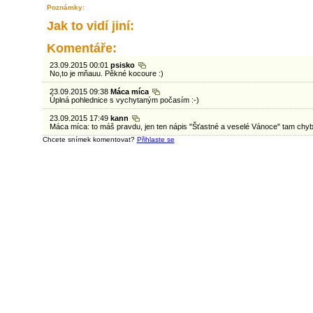
Poznámky:
Jak to vidí jiní:
Komentáře:
23.09.2015 00:01
psisko
No,to je mňauu. Pěkné kocoure :)
23.09.2015 09:38
Máca míca
Úplná pohlednice s vychytaným počasím :-)
23.09.2015 17:49
kann
Máca míca: to máš pravdu, jen ten nápis "Šťastné a veselé Vánoce" tam chybí
Chcete snímek komentovat?
Přihlaste se