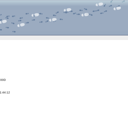
600D
1:44:12