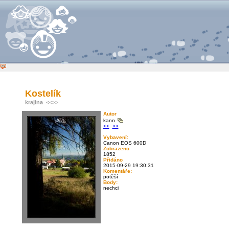
Kostelík
krajina
<<
>>
Autor
kann
<<
>>
Vybavení:
Canon EOS 600D
Zobrazeno
1852
Přidáno
2015-09-29 19:30:31
Komentáře:
potěší
Body:
nechci