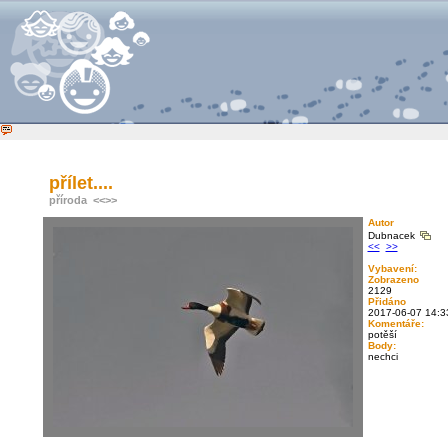
přílet....
příroda
<<
>>
Autor
Dubnacek
<<
>>
Vybavení:
Zobrazeno
2129
Přidáno
2017-06-07 14:3
Komentáře:
potěší
Body:
nechci