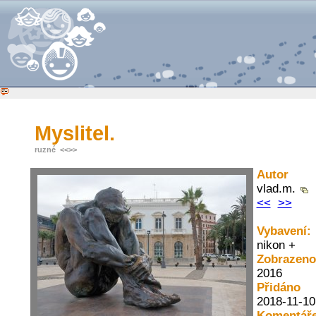
Myslitel.
ruzné
<<
>>
Autor
vlad.m.
<<
>>
Vybavení:
nikon +
Zobrazeno
2016
Přidáno
2018-11-10
Komentáře