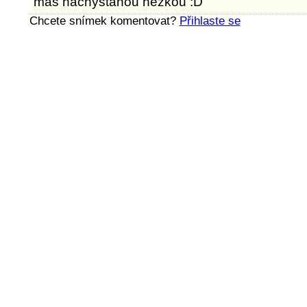
máš nachystanou hezkou :D
Chcete snímek komentovat?
Přihlaste se