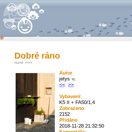
Dobré ráno
ruzné
<<
>>
Autor
jetys
<<
>>
Vybavení:
K5 II + FA50/1,4
Zobrazeno
2152
Přidáno
2018-11-28 21:32:50
Komentáře: