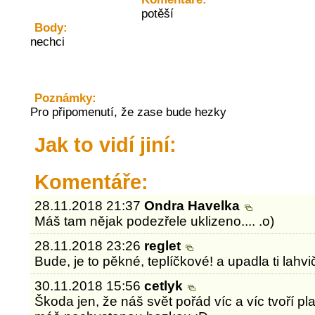
potěší
Body:
nechci
Poznámky:
Pro připomenutí, že zase bude hezky
Jak to vidí jiní:
Komentáře:
28.11.2018 21:37
Ondra Havelka
Máš tam nějak podezřele uklizeno.... .o)
28.11.2018 23:26
reglet
Bude, je to pěkné, teplíčkové! a upadla ti lahvi
30.11.2018 15:56
cetlyk
Škoda jen, že náš svět pořád víc a víc tvoří p