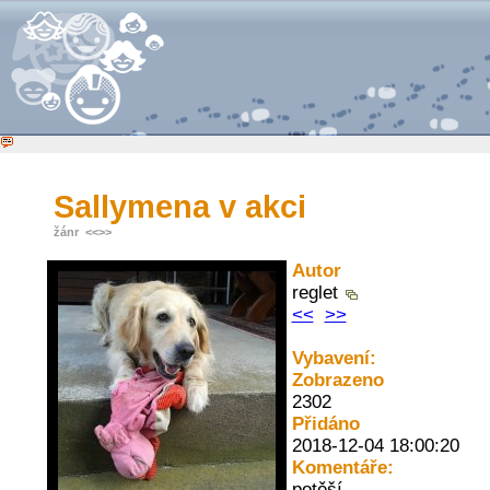
Sallymena v akci
žánr
<<
>>
Autor
reglet
<<
>>
Vybavení:
Zobrazeno
2302
Přidáno
2018-12-04 18:00:20
Komentáře:
potěší