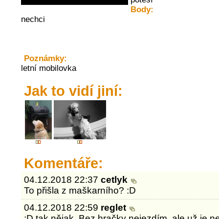
Body:
nechci
Poznámky:
letní mobilovka
Jak to vidí jiní:
Komentáře:
04.12.2018 22:37
cetlyk
To přišla z maškarního? :D
04.12.2018 22:59
reglet
:D tak nějak. Bez hračky nejezdím, ale už je n