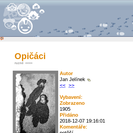
Opičáci
ruzné
<<
>>
Autor
Jan Jelínek
<<
>>
Vybavení:
Zobrazeno
1905
Přidáno
2018-12-07 19:16:01
Komentáře:
potěší