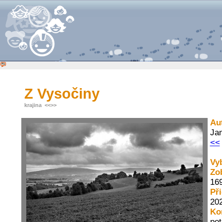
Z Vysočiny
krajina
<<
>>
Au
Ja
<<
Vy
Zo
16
Př
202
Ko
pot