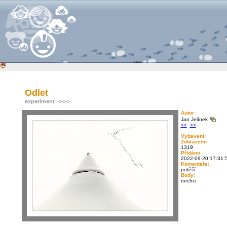
Odlet
experiment
<<
>>
Autor
Jan Jelínek
<<
>>
Vybavení:
Zobrazeno
1319
Přidáno
2022-09-20 17:31:
Komentáře:
potěší
Body:
nechci