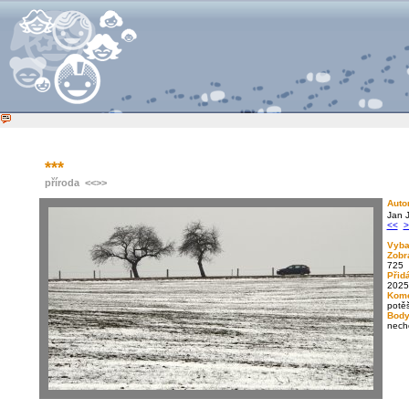
***
příroda
<<
>>
Auto
Jan 
<<
>
Vyba
Zobr
725
Přid
2025
Kome
potěš
Body
nech