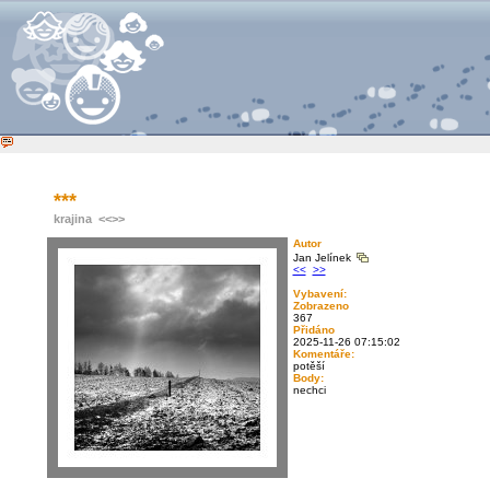
***
krajina
<<
>>
Autor
Jan Jelínek
<<
>>
Vybavení:
Zobrazeno
367
Přidáno
2025-11-26 07:15:02
Komentáře:
potěší
Body:
nechci