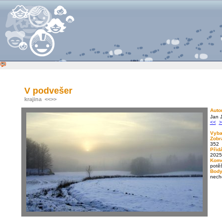
V podvešer
krajina
<<
>>
Auto
Jan 
<<
>
Vyba
Zobr
352
Přid
2025
Kome
potěš
Body
nech