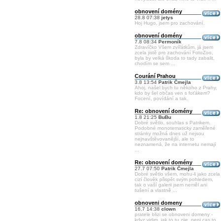
obnovení domény
28.8 07:38
jetys
Hoj Hugo, jsem pro zachování.
obnovení domény
7.8 08:34
Permoník
Zdravíčko Všem zvířátkům, já jsem
zcela jistě pro zachování FotoZoo,
byla by velká škoda to tady zabalit,
chodím se sem ...
Courání Prahou
3.8 13:54
Patrik Čmejla
Ahoj, našel bych tu někoho z Prahy,
kdo by šel občas ven s foťákem?
Focení, povídání a tak.
Re: obnovení domény
1.8 21:25
BuBu
Dobré světlo, souhlas s Patrikem.
Podobné monotematicky zaměřené
stránky možná dnes už nejsou
nejnavštěvovanější, ale to
neznamená, že na internetu nemají
...
Re: obnovení domény
27.7 07:50
Patrik Čmejla
Dobré světlo všem, mohu-li jako zcela
cizí člověk přispět svým pohledem,
tak o vaší galerii jsem neměl ani
tušení a vlastně ...
obnoveni domeny
16.7 14:38
clown
pratele blizi se obnoveni domeny -
kdyz vidim, jak to tu zije, neni cas to