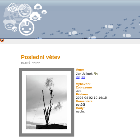
Poslední větev
ruzné
<<
>>
Autor
Jan Jelínek
<<
>>
Vybavení:
Zobrazeno
308
Přidáno
2026-04-02 19:16:15
Komentáře:
potěší
Body:
nechci