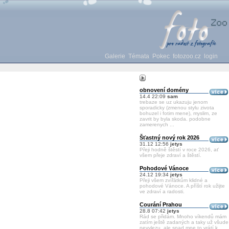
Galerie
Témata
Pokec
fotozoo.cz
login
obnovení domény
14.4 22:09
sam
trebaze se uz ukazuju jenom
sporadicky (zmenou stylu zivota
bohuzel i fotim mene), myslim, ze
zavrit by byla skoda. podobne
zamerenych ...
Šťastný nový rok 2026
31.12 12:56
jetys
Přeji hodně štěstí v roce 2026, ať
všem přeje zdraví a štěstí.
Pohodové Vánoce
24.12 19:34
jetys
Přeji všem zvířátkům klidné a
pohodové Vánoce. A příští rok užijte
ve zdraví a radosti.
Courání Prahou
28.8 07:42
jetys
Rád se přidám. Mnoho víkendů mám
zatím ještě zadaných a taky už všude
nevylezu, ale snad mne to vrátí k ...