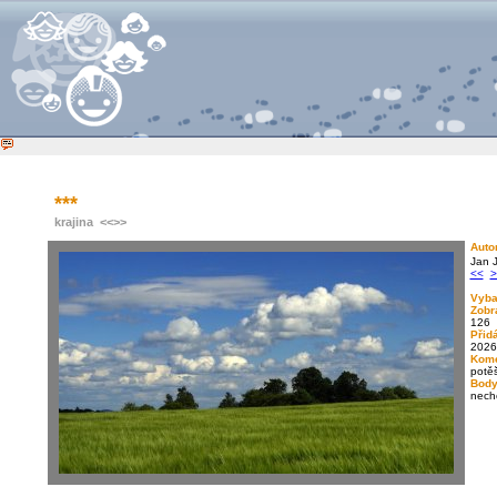
***
krajina
<<
>>
Auto
Jan 
<<
>
Vyba
Zobr
126
Přid
2026
Kome
potěš
Body
nech