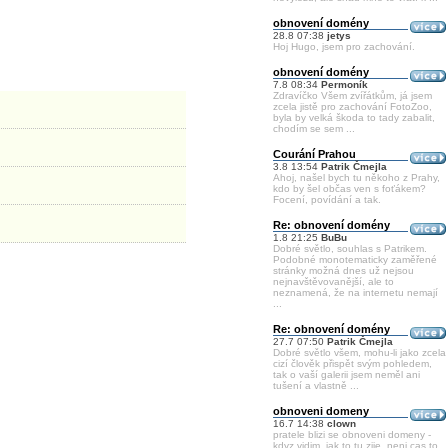
obnovení domény
28.8 07:38
jetys
Hoj Hugo, jsem pro zachování.
obnovení domény
7.8 08:34
Permoník
Zdravíčko Všem zvířátkům, já jsem
zcela jistě pro zachování FotoZoo,
byla by velká škoda to tady zabalit,
chodím se sem ...
Courání Prahou
3.8 13:54
Patrik Čmejla
Ahoj, našel bych tu někoho z Prahy,
kdo by šel občas ven s foťákem?
Focení, povídání a tak.
Re: obnovení domény
1.8 21:25
BuBu
Dobré světlo, souhlas s Patrikem.
Podobné monotematicky zaměřené
stránky možná dnes už nejsou
nejnavštěvovanější, ale to
neznamená, že na internetu nemají
...
Re: obnovení domény
27.7 07:50
Patrik Čmejla
Dobré světlo všem, mohu-li jako zcela
cizí člověk přispět svým pohledem,
tak o vaší galerii jsem neměl ani
tušení a vlastně ...
obnoveni domeny
16.7 14:38
clown
pratele blizi se obnoveni domeny -
kdyz vidim, jak to tu zije, neni cas to