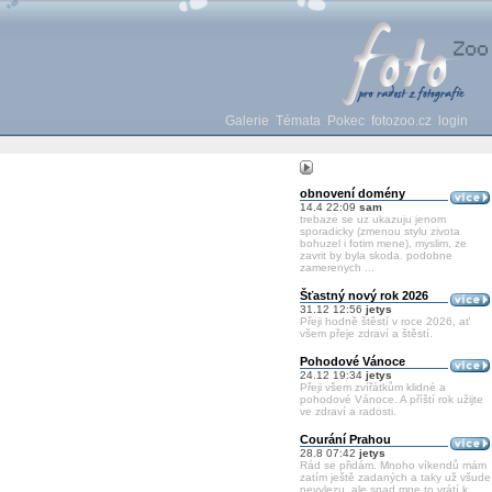
Galerie
Témata
Pokec
fotozoo.cz
login
obnovení domény
14.4 22:09
sam
trebaze se uz ukazuju jenom
sporadicky (zmenou stylu zivota
bohuzel i fotim mene), myslim, ze
zavrit by byla skoda. podobne
zamerenych ...
Šťastný nový rok 2026
31.12 12:56
jetys
Přeji hodně štěstí v roce 2026, ať
všem přeje zdraví a štěstí.
Pohodové Vánoce
24.12 19:34
jetys
Přeji všem zvířátkům klidné a
pohodové Vánoce. A příští rok užijte
ve zdraví a radosti.
Courání Prahou
28.8 07:42
jetys
Rád se přidám. Mnoho víkendů mám
zatím ještě zadaných a taky už všude
nevylezu, ale snad mne to vrátí k ...