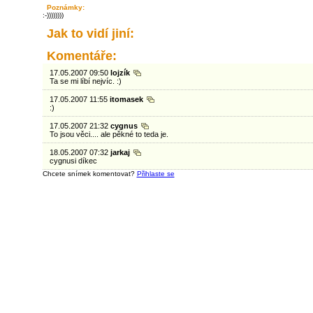
Poznámky:
:-))))))))
Jak to vidí jiní:
Komentáře:
17.05.2007 09:50
lojzík
Ta se mi líbí nejvíc. :)
17.05.2007 11:55
itomasek
:)
17.05.2007 21:32
cygnus
To jsou věci.... ale pěkné to teda je.
18.05.2007 07:32
jarkaj
cygnusi díkec
Chcete snímek komentovat?
Přihlaste se