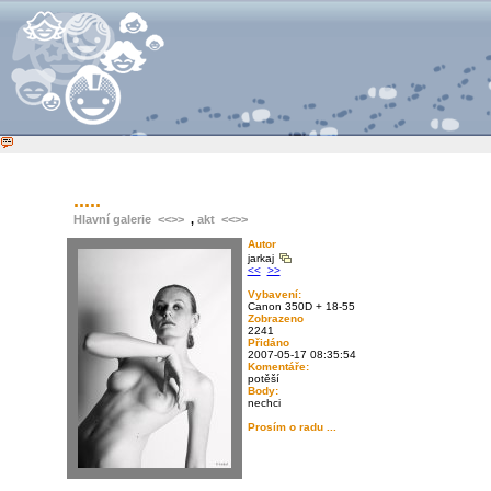
.....
Hlavní galerie
<<
>>
,
akt
<<
>>
Autor
jarkaj
<<
>>
Vybavení:
Canon 350D + 18-55
Zobrazeno
2241
Přidáno
2007-05-17 08:35:54
Komentáře:
potěší
Body:
nechci
Prosím o radu ...