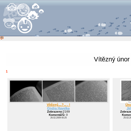
Vítězný únor
1
Vítězný....?... . !
Úno
Ondra Havelka
Jir
Zobrazeno:
2169
Zobraz
Komentářů:
0
Komen
26.02.2009 00:25
25.02.2