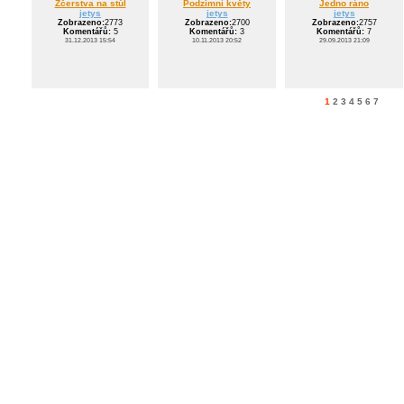
Zčerstva na stůl
Podzimní květy
Jedno ráno
jetys
jetys
jetys
Zobrazeno:
2773
Zobrazeno:
2700
Zobrazeno:
2757
Komentářů:
5
Komentářů:
3
Komentářů:
7
31.12.2013 15:54
10.11.2013 20:52
29.09.2013 21:09
1
2
3
4
5
6
7