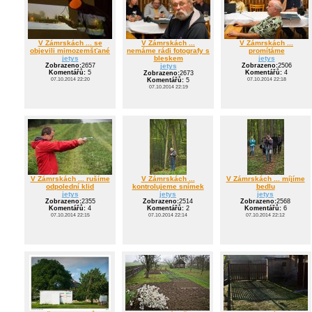
V Zámrskách ... se
V Zámrskách ...
V Zámrskách ...
objevili mimozemšťané
nemáme rádi fotografy s
promítáme
jetys
bleskem
jetys
Zobrazeno:
2657
jetys
Zobrazeno:
2506
Komentářů:
5
Komentářů:
4
Zobrazeno:
2673
07.10.2014 22:20
07.10.2014 22:18
Komentářů:
5
07.10.2014 22:19
V Zámrskách ... rušíme
V Zámrskách ...
V Zámrskách ... míjíme
odpolední klid
kontrolujeme snímek
bedlu
jetys
jetys
jetys
Zobrazeno:
2355
Zobrazeno:
2514
Zobrazeno:
2568
Komentářů:
4
Komentářů:
2
Komentářů:
6
07.10.2014 22:15
07.10.2014 22:14
07.10.2014 22:12