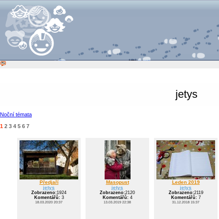
jetys
Noční témata
1
2
3
4
5
6
7
Předjaří
Masopust
Leden 2019
jetys
jetys
jetys
Zobrazeno:
1924
Zobrazeno:
2120
Zobrazeno:
2119
Komentářů:
3
Komentářů:
4
Komentářů:
7
18.03.2020 20:37
13.03.2019 22:38
31.12.2018 15:37