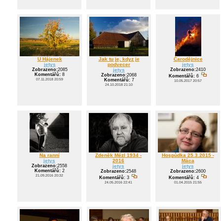
U Hájenek
Jak tu je, kdyz je
Čarodějnice
jetys
podvecer
jetys
Zobrazeno:
2085
jetys
Zobrazeno:
2410
Komentářů:
8
Zobrazeno:
2068
Komentářů:
6
07.11.2018 20:59
Komentářů:
7
10.05.2017 20:57
24.10.2018 21:10
Na ranní
Zdeněk Mézl 1934 -
Hospůdka 25.3.2015 -
jetys
2016
Máca
Zobrazeno:
2558
jetys
jetys
Komentářů:
2
Zobrazeno:
2548
Zobrazeno:
2600
21.09.2016 20:32
Komentářů:
3
Komentářů:
4
24.05.2016 22:41
01.04.2015 21:55