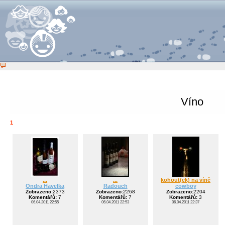
Víno
1
...
...
kohout(ek) na víně
Ondra Havelka
Radouch
cowboy
Zobrazeno:
2373
Zobrazeno:
2268
Zobrazeno:
2204
Komentářů:
7
Komentářů:
7
Komentářů:
3
06.04.2011 22:55
06.04.2011 22:53
06.04.2011 22:37