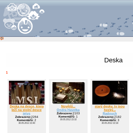
Deska
1
Deska na desce, ktera
Novější...
starý desky, ty jsou
leží na stolní desce
Ondra Havelka
hezký...
jetys
Zobrazeno:
2103
Radouch
Komentářů:
1
Zobrazeno:
2264
Zobrazeno:
2182
30.05.2012 22:32
Komentářů:
2
Komentářů:
3
30.05.2012 22:40
30.05.2012 22:18