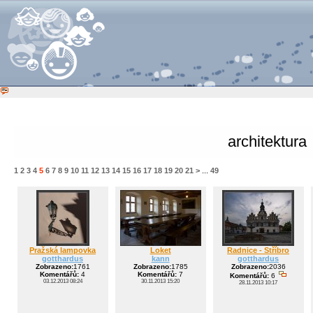
architektura
1
2
3
4
5
6
7
8
9
10
11
12
13
14
15
16
17
18
19
20
21
>
...
49
Pražská lampovka
Loket
Radnice - Stříbro
gotthardus
kann
gotthardus
Zobrazeno:
1761
Zobrazeno:
1785
Zobrazeno:
2036
Komentářů:
4
Komentářů:
7
Komentářů:
6
03.12.2013 08:24
30.11.2013 15:20
28.11.2013 10:17