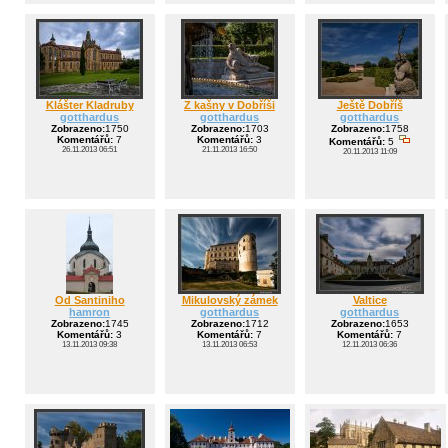
Klášter Kladruby
Z kašny v Dobříši
Ještě Dobříš
gotthardus
gotthardus
gotthardus
Zobrazeno:
1750
Zobrazeno:
1703
Zobrazeno:
1758
Komentářů:
7
Komentářů:
3
Komentářů:
5
26.11.2013 06:51
21.11.2013 16:50
20.11.2013 11:09
Od Santiniho
Mikulovský zámek
Valtice
hamron
gotthardus
gotthardus
Zobrazeno:
1745
Zobrazeno:
1712
Zobrazeno:
1653
Komentářů:
3
Komentářů:
7
Komentářů:
7
13.11.2013 09:38
13.11.2013 06:53
12.11.2013 06:36