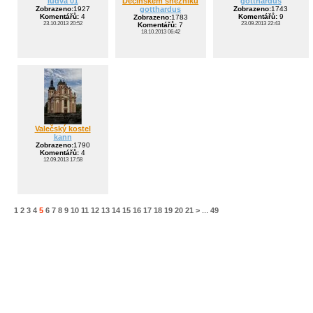
ludva 01
Děčínském sněžníku
gotthardus
Zobrazeno:
1927
gotthardus
Zobrazeno:
1743
Komentářů:
4
Komentářů:
9
Zobrazeno:
1783
23.10.2013 20:52
23.09.2013 22:43
Komentářů:
7
18.10.2013 06:42
Valečský kostel
kann
Zobrazeno:
1790
Komentářů:
4
12.09.2013 17:58
1
2
3
4
5
6
7
8
9
10
11
12
13
14
15
16
17
18
19
20
21
>
...
49