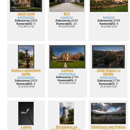
Janův hrad
M H
.
gotthardus
cowboy
hamron
Zobrazeno:
1845
Zobrazeno:
2634
Zobrazeno:
1858
Komentářů:
5
Komentářů:
10
Komentářů:
6
07.11.2013 17:12
06.11.2013 22:06
05.11.2013 12:01
Kašna v zámeckém
Lednice
Ještě Vranov i s
parku
gotthardus
údolím
gotthardus
Zobrazeno:
1700
gotthardus
Komentářů:
6
Zobrazeno:
1625
Zobrazeno:
1736
30.10.2013 14:25
Komentářů:
2
Komentářů:
5
31.10.2013 18:19
25.10.2013 21:40
Lampa
Rozhledna na
Oblačnost nad Prahou