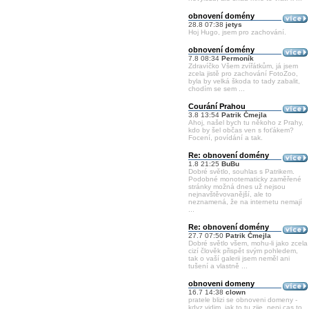
obnovení domény
28.8 07:38
jetys
Hoj Hugo, jsem pro zachování.
obnovení domény
7.8 08:34
Permoník
Zdravíčko Všem zvířátkům, já jsem
zcela jistě pro zachování FotoZoo,
byla by velká škoda to tady zabalit,
chodím se sem ...
Courání Prahou
3.8 13:54
Patrik Čmejla
Ahoj, našel bych tu někoho z Prahy,
kdo by šel občas ven s foťákem?
Focení, povídání a tak.
Re: obnovení domény
1.8 21:25
BuBu
Dobré světlo, souhlas s Patrikem.
Podobné monotematicky zaměřené
stránky možná dnes už nejsou
nejnavštěvovanější, ale to
neznamená, že na internetu nemají
...
Re: obnovení domény
27.7 07:50
Patrik Čmejla
Dobré světlo všem, mohu-li jako zcela
cizí člověk přispět svým pohledem,
tak o vaší galerii jsem neměl ani
tušení a vlastně ...
obnoveni domeny
16.7 14:38
clown
pratele blizi se obnoveni domeny -
kdyz vidim, jak to tu zije, neni cas to