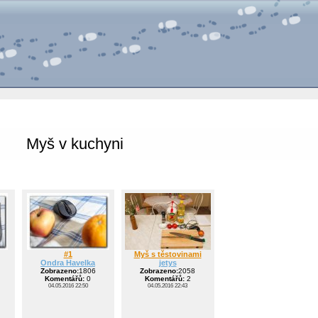
Myš v kuchyni
#1
Myš s těstovinami
Ondra Havelka
jetys
Zobrazeno:
1806
Zobrazeno:
2058
Komentářů:
0
Komentářů:
2
04.05.2016 22:50
04.05.2016 22:43