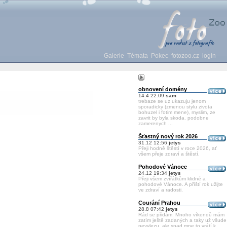
Galerie
Témata
Pokec
fotozoo.cz
login
obnovení domény
14.4 22:09
sam
trebaze se uz ukazuju jenom
sporadicky (zmenou stylu zivota
bohuzel i fotim mene), myslim, ze
zavrit by byla skoda. podobne
zamerenych ...
Šťastný nový rok 2026
31.12 12:56
jetys
Přeji hodně štěstí v roce 2026, ať
všem přeje zdraví a štěstí.
Pohodové Vánoce
24.12 19:34
jetys
Přeji všem zvířátkům klidné a
pohodové Vánoce. A příští rok užijte
ve zdraví a radosti.
Courání Prahou
28.8 07:42
jetys
Rád se přidám. Mnoho víkendů mám
zatím ještě zadaných a taky už všude
nevylezu, ale snad mne to vrátí k ...