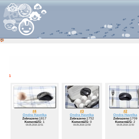
1
#4
#3
#2
Ondra Havelka
Ondra Havelka
Ondra Havelka
Zobrazeno:
1817
Zobrazeno:
1752
Zobrazeno:
1709
Komentářů:
1
Komentářů:
0
Komentářů:
2
04.05.2016 22:51
04.05.2016 22:50
04.05.2016 22:50