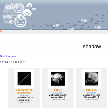
shadow
Noční témata
1
2
3
4
5
6
7
8
9
10
11
Vzpomínky na
Solitér
Pokušení
budoucnost
shadow
shadow
shadow
Zobrazeno:
1788
Zobrazeno:
1548
Komentářů:
6
Komentářů:
7
Zobrazeno:
1646
27.05.2008 17:39
26.05.2008 11:38
Komentářů:
7
29.05.2008 18:50