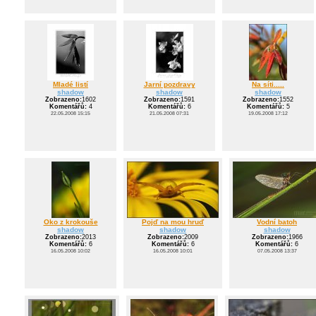
Mladé listí
Jarní pozdravy
Na síti.....
shadow
shadow
shadow
Zobrazeno:
1602
Zobrazeno:
1591
Zobrazeno:
1552
Komentářů:
4
Komentářů:
6
Komentářů:
5
22.05.2008 15:15
21.05.2008 07:31
19.05.2008 17:12
Oko z krokouše
Pojď na mou hruď
Vodní batoh
shadow
shadow
shadow
Zobrazeno:
2013
Zobrazeno:
2009
Zobrazeno:
1966
Komentářů:
6
Komentářů:
6
Komentářů:
6
16.05.2008 10:02
16.05.2008 10:01
07.05.2008 13:37