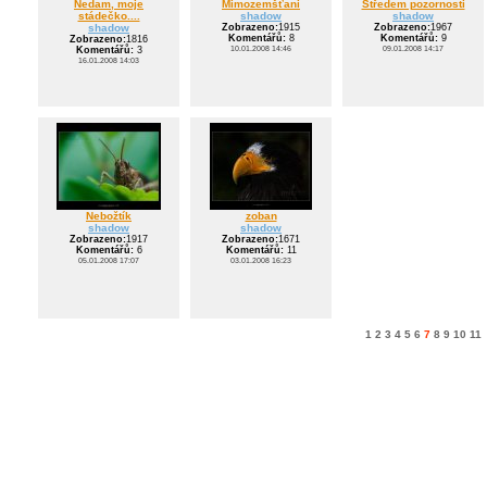
Nedam, moje
Mimozemšťani
Středem pozornosti
stádečko....
shadow
shadow
shadow
Zobrazeno:
1915
Zobrazeno:
1967
Komentářů:
8
Komentářů:
9
Zobrazeno:
1816
10.01.2008 14:46
09.01.2008 14:17
Komentářů:
3
16.01.2008 14:03
Nebožtík
zoban
shadow
shadow
Zobrazeno:
1917
Zobrazeno:
1671
Komentářů:
6
Komentářů:
11
05.01.2008 17:07
03.01.2008 16:23
1
2
3
4
5
6
7
8
9
10
11