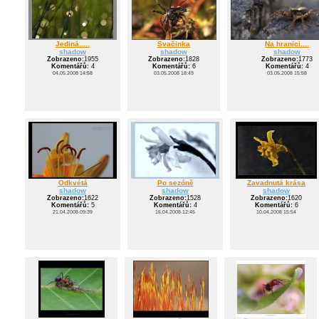
Jediná.....
Svačinka
Na hranici....
shadow
shadow
shadow
Zobrazeno:
1955
Zobrazeno:
1828
Zobrazeno:
1773
Komentářů:
4
Komentářů:
6
Komentářů:
4
04.05.2008 14:58
03.05.2008 18:49
03.05.2008 15:58
Odkvétá
Po sezóně
Zavadnutá krása
shadow
shadow
shadow
Zobrazeno:
1622
Zobrazeno:
1528
Zobrazeno:
1620
Komentářů:
5
Komentářů:
4
Komentářů:
6
21.04.2008 09:39
16.04.2008 12:45
10.04.2008 15:54