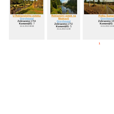
U Roklanského potoka
Roklanský potok na
Polka Šuma
Greyhound
Modravě
Greyhoun
Zobrazeno:
1764
Greyhound
Zobrazeno:
18
Komentářů:
7
Komentářů:
Zobrazeno:
1752
16.11.2013 08:58
14.11.2013 10:0
Komentářů:
5
15.11.2013 11:08
1