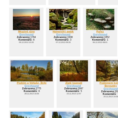
Mrazivé ráno
Hamerský potok
Pařez
Greyhound
Greyhound
Greyhound
Zobrazeno:
1784
Zobrazeno:
1938
Zobrazeno:
1852
Komentářů:
6
Komentářů:
3
Komentářů:
1
09.12.2013 10:33
07.12.2013 09:33
06.12.2013 08:01
Podzim u Voltuše, Brdy
Zlaté kapradí
Podzimem ko
Greyhound
Greyhound
Berounky
Zobrazeno:
1775
Zobrazeno:
1847
Greyhound
Komentářů:
6
Komentářů:
5
Zobrazeno:
19
28.11.2013 15:05
23.11.2013 12:47
Komentářů:
20.11.2013 10:03