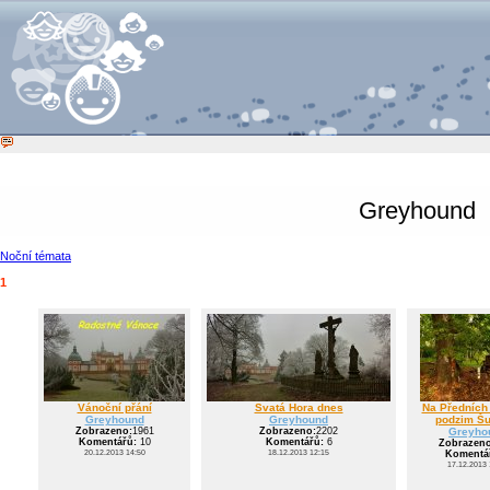
Greyhound
Noční témata
1
Vánoční přání
Svatá Hora dnes
Na Předních 
Greyhound
Greyhound
podzim Š
Zobrazeno:
1961
Zobrazeno:
2202
Greyho
Komentářů:
10
Komentářů:
6
Zobrazeno
20.12.2013 14:50
18.12.2013 12:15
Komentá
17.12.2013 