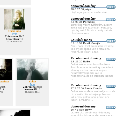
obnovení domény
28.8 07:38
jetys
Hoj Hugo, jsem pro zachování.
obnovení domény
7.8 08:34
Permoník
Zdravíčko Všem zvířátkům, já jsem
zcela jistě pro zachování FotoZoo,
byla by velká škoda to tady zabalit,
Těžká noc
chodím se sem ...
Tyet
Zobrazeno:
2747
Komentářů:
19
Courání Prahou
13.04.2010 21:31
3.8 13:54
Patrik Čmejla
Ahoj, našel bych tu někoho z Prahy,
kdo by šel občas ven s foťákem?
Focení, povídání a tak.
Re: obnovení domény
1.8 21:25
BuBu
Dobré světlo, souhlas s Patrikem.
Podobné monotematicky zaměřené
stránky možná dnes už nejsou
nejnavštěvovanější, ale to
neznamená, že na internetu nemají
...
grandma
Kuřák
Tyet
Re: obnovení domény
:
2655
Zobrazeno:
2618
27.7 07:50
Patrik Čmejla
ů:
7
Komentářů:
2
Dobré světlo všem, mohu-li jako zcela
7:18
31.01.2010 20:14
cizí člověk přispět svým pohledem,
tak o vaší galerii jsem neměl ani
tušení a vlastně ...
obnoveni domeny
16.7 14:38
clown
pratele blizi se obnoveni domeny -
kdyz vidim, jak to tu zije, neni cas to