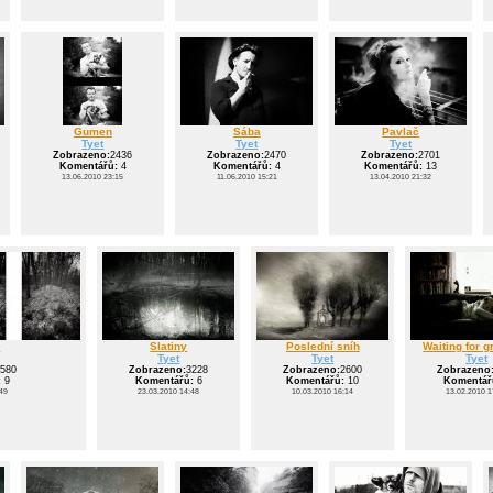
Gumen
Sába
Pavlač
Tyet
Tyet
Tyet
Zobrazeno:
2436
Zobrazeno:
2470
Zobrazeno:
2701
Komentářů:
4
Komentářů:
4
Komentářů:
13
13.06.2010 23:15
11.06.2010 15:21
13.04.2010 21:32
y
Slatiny
Poslední sníh
Waiting for 
Tyet
Tyet
Tyet
580
Zobrazeno:
3228
Zobrazeno:
2600
Zobrazeno
:
9
Komentářů:
6
Komentářů:
10
Komentář
49
23.03.2010 14:48
10.03.2010 16:14
13.02.2010 1