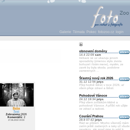
Galerie
Témata
Pokec
fotozoo.cz
login
obnovení domény
14.4 22:09
sam
trebaze se uz ukazuju jenom
sporadicky (zmenou stylu zivota
bohuzel i fotim mene), myslim, ze
zavrit by byla skoda. podobne
zamerenych ...
Šťastný nový rok 2026
31.12 12:56
jetys
Přeji hodně štěstí v roce 2026, ať
všem přeje zdraví a štěstí.
Pohodové Vánoce
24.12 19:34
jetys
Přeji všem zvířátkům klidné a
pohodové Vánoce. A příští rok užijte
Baba
ve zdraví a radosti.
Tyet
Zobrazeno:
2626
Courání Prahou
Komentářů:
2
28.8 07:42
jetys
27.06.2010 19:33
Rád se přidám. Mnoho víkendů mám
zatím ještě zadaných a taky už všude
nevylezu, ale snad mne to vrátí k ...