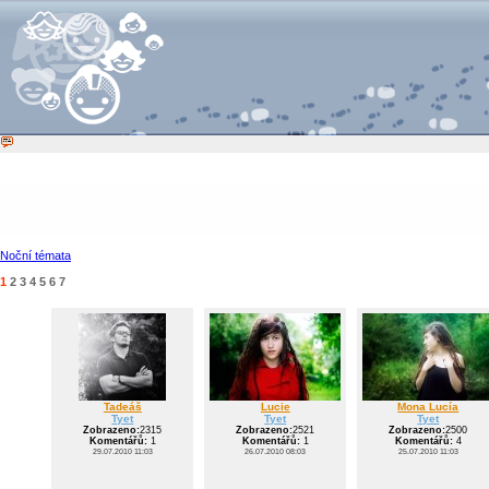
Noční témata
1
2
3
4
5
6
7
Tadeáš
Lucie
Mona Lucía
Tyet
Tyet
Tyet
Zobrazeno:
2315
Zobrazeno:
2521
Zobrazeno:
2500
Komentářů:
1
Komentářů:
1
Komentářů:
4
29.07.2010 11:03
26.07.2010 08:03
25.07.2010 11:03