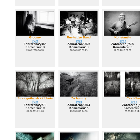
Gloomy
Ruchadze Band
Konstantin
Tyet
Tyet
Tyet
Zobrazeno:
2466
Zobrazeno:
2576
Zobrazeno:
2595
Komentářů:
3
Komentářů:
3
Komentářů:
5
23.06.2010 16:35
18.06.2010 08:29
17.06.2010 22:31
Svatogothardská Lhota
Za humny
Cestičk
Tyet
Tyet
Tyet
Zobrazeno:
2678
Zobrazeno:
2544
Zobrazeno:
2
Komentářů:
9
Komentářů:
5
Komentářů
01.04.2010 11:03
23.03.2010 14:50
23.03.2010 14: