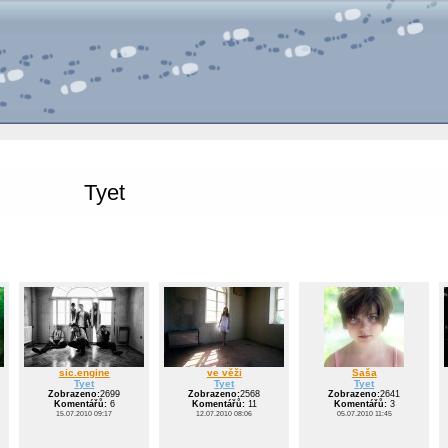
Tyet
sic.engine
ve věži
Saša
Tyet
Tyet
Tyet
Zobrazeno:
2699
Zobrazeno:
2568
Zobrazeno:
2641
Komentářů:
6
Komentářů:
11
Komentářů:
3
15.07.2010 09:17
12.07.2010 08:06
05.07.2010 11:45