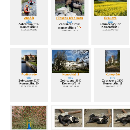
Ahóóój
Přeskok přes kozu
Řepková
eliv
eliv
eliv
Zobrazeno:
2197
Zobrazeno:
2538
Zobrazeno:
2162
Komentářů:
8
Komentářů:
8
Komentářů:
8
01.06.2010 11:42
11.05.2010 14:53
20.05.2010 14:12
Poděbrady
Konopiště 2
Konopiště
eliv
eliv
eliv
Zobrazeno:
2277
Zobrazeno:
2340
Zobrazeno:
2350
Komentářů:
10
Komentářů:
9
Komentářů:
11
23.04.2010 21:51
16.04.2010 14:45
15.04.2010 12:27