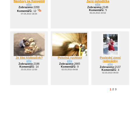
Námluvy na Konopišti
Jarní pohodička
eliv
eliv
Zobrazeno:
2200
Zobrazeno:
2146
Komentářů:
5
Komentářů:
12
05.04.2010 20:53
07.04.2010 18:34
Je libo klobouček?
Pekelná rychlost
Poslední zimní
eliv
eliv
radovánky
Zobrazeno:
2186
Zobrazeno:
2665
eliv
Komentářů:
14
Komentářů:
9
Zobrazeno:
2137
23.03.2010 12:00
02.03.2010 09:58
Komentářů:
4
02.03.2010 09:33
1
2
3