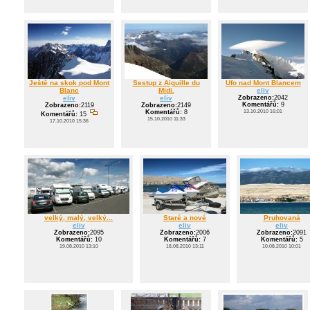
Ještě na skok pod Mont
Sestup z Aiguille du
Ufo nad Mont Blancem
Blanc
Midi.
eliv
eliv
eliv
Zobrazeno:
2042
Komentářů:
9
Zobrazeno:
2119
Zobrazeno:
2149
13.10.2010 16:01
Komentářů:
8
Komentářů:
15
15.10.2010 11:33
17.10.2010 15:36
velký, malý, velký...
Staré a nové
Pruhovaná
eliv
eliv
eliv
Zobrazeno:
2095
Zobrazeno:
2006
Zobrazeno:
2091
Komentářů:
10
Komentářů:
7
Komentářů:
5
19.08.2010 13:10
18.08.2010 13:11
10.08.2010 10:01