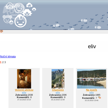
eliv
Noční témata
1
2
3
Večerní uličkou
Chamonix
Na jezeře
eliv
eliv
eliv
Zobrazeno:
2038
Zobrazeno:
2306
Zobrazeno:
1965
Komentářů:
8
Komentářů:
9
Komentářů:
7
27.10.2010 14:19
25.10.2010 12:49
22.10.2010 13:45