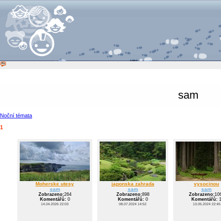
sam
Noční témata
1
Moherske utesy
japonska zahrada
vysocinou
sam
sam
sam
Zobrazeno:
264
Zobrazeno:
898
Zobrazeno:
10
Komentářů:
0
Komentářů:
0
Komentářů:
14.04.2026 22:03
08.07.2024 14:52
13.05.2024 22:45