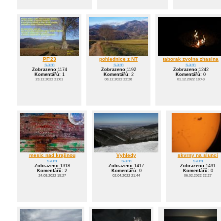
PF'23
pohlednice z NT
taborak zvolna zhasina
sam
sam
sam
Zobrazeno:
1174
Zobrazeno:
1192
Zobrazeno:
1242
Komentářů:
1
Komentářů:
2
Komentářů:
0
23.12.2022 21:01
08.12.2022 22:28
01.12.2022 18:43
mesic nad krajinou
Vyhledy
skvrny na slunci
sam
sam
sam
Zobrazeno:
1318
Zobrazeno:
1417
Zobrazeno:
1491
Komentářů:
2
Komentářů:
0
Komentářů:
0
24.08.2022 19:27
02.04.2022 21:44
06.02.2022 22:27