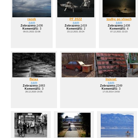
racek
PF 2022
toulky po vlnach
sam
sam
sam
Zobrazeno:
1436
Zobrazeno:
1419
Zobrazeno:
1438
Komentářů:
3
Komentářů:
2
Komentářů:
4
09.01.2022 22:08
23.12.2021 20:24
07.12.2021 22:23
Relax
Inzerat:
sam
sam
Zobrazeno:
1663
Zobrazeno:
2249
Komentářů:
3
Komentářů:
3
28.12.2020 19:35
17.03.2014 19:50