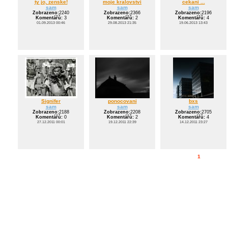
ty jo, zenske!
moje kralovstvi
cekani ...
sam
sam
sam
Zobrazeno:
2240
Zobrazeno:
2366
Zobrazeno:
2196
Komentářů:
3
Komentářů:
2
Komentářů:
4
01.09.2013 00:46
29.08.2013 21:35
19.06.2013 13:43
Signifer
ponocovani
bxs
sam
sam
sam
Zobrazeno:
2188
Zobrazeno:
2208
Zobrazeno:
2705
Komentářů:
0
Komentářů:
2
Komentářů:
4
27.12.2011 00:01
19.12.2011 22:39
14.12.2011 23:27
1