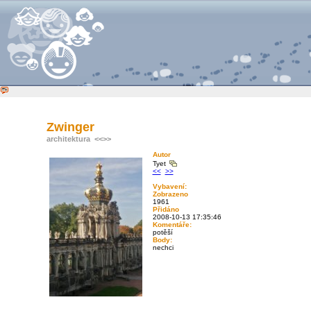
Zwinger
architektura
<<
>>
Autor
Tyet
<<
>>
Vybavení:
Zobrazeno
1961
Přidáno
2008-10-13 17:35:46
Komentáře:
potěší
Body:
nechci