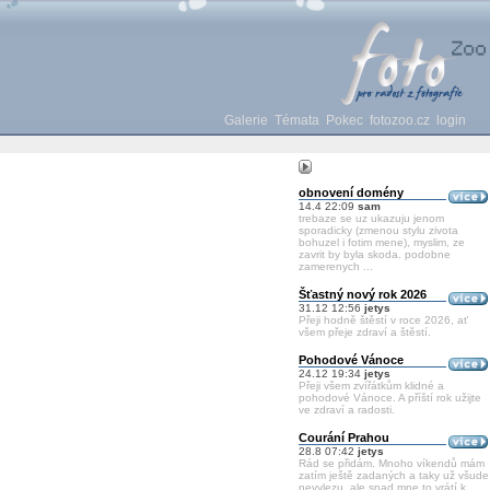
Galerie
Témata
Pokec
fotozoo.cz
login
obnovení domény
14.4 22:09
sam
trebaze se uz ukazuju jenom
sporadicky (zmenou stylu zivota
bohuzel i fotim mene), myslim, ze
zavrit by byla skoda. podobne
zamerenych ...
Šťastný nový rok 2026
31.12 12:56
jetys
Přeji hodně štěstí v roce 2026, ať
všem přeje zdraví a štěstí.
Pohodové Vánoce
24.12 19:34
jetys
Přeji všem zvířátkům klidné a
pohodové Vánoce. A příští rok užijte
ve zdraví a radosti.
Courání Prahou
28.8 07:42
jetys
Rád se přidám. Mnoho víkendů mám
zatím ještě zadaných a taky už všude
nevylezu, ale snad mne to vrátí k ...