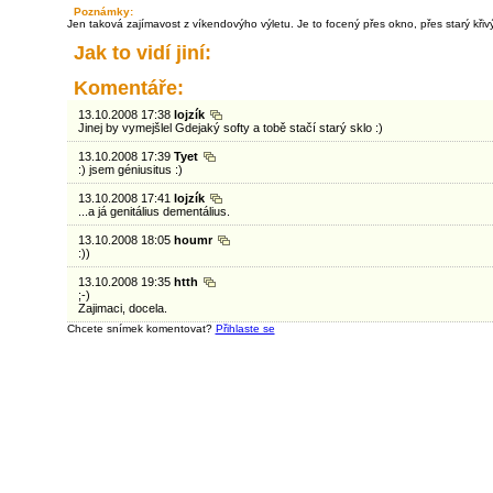
Poznámky:
Jen taková zajímavost z víkendovýho výletu. Je to focený přes okno, přes starý křivý
Jak to vidí jiní:
Komentáře:
13.10.2008 17:38
lojzík
Jinej by vymejšlel Gdejaký softy a tobě stačí starý sklo :)
13.10.2008 17:39
Tyet
:) jsem géniusitus :)
13.10.2008 17:41
lojzík
...a já genitálius dementálius.
13.10.2008 18:05
houmr
:))
13.10.2008 19:35
htth
;-)
Zajimaci, docela.
Chcete snímek komentovat?
Přihlaste se