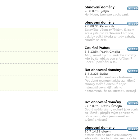
obnovení domény
28.8 07:38
jetys
Hoj Hugo, jsem pro zachování.
obnovení domény
7.8 08:34
Permoník
Zdravíčko Všem zvířátkům, já jsem
zcela jistě pro zachování FotoZoo,
byla by velká škoda to tady zabalit,
chodím se sem ...
Courání Prahou
3.8 13:54
Patrik Čmejla
Ahoj, našel bych tu někoho z Prahy,
kdo by šel občas ven s foťákem?
Focení, povídání a tak.
Re: obnovení domény
1.8 21:25
BuBu
Dobré světlo, souhlas s Patrikem.
Podobné monotematicky zaměřené
stránky možná dnes už nejsou
nejnavštěvovanější, ale to
neznamená, že na internetu nemají
...
Re: obnovení domény
27.7 07:50
Patrik Čmejla
Dobré světlo všem, mohu-li jako zcela
cizí člověk přispět svým pohledem,
tak o vaší galerii jsem neměl ani
tušení a vlastně ...
obnoveni domeny
16.7 14:38
clown
pratele blizi se obnoveni domeny -
kdyz vidim, jak to tu zije, neni cas to